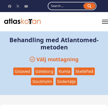
Search
Behandling med Atlantomed-
metoden
Välj mottagning
Gislaved
Göteborg
Kumla
Skellefteå
Stockholm
Södertälje