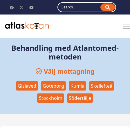
Search
Behandling med Atlantomed-
metoden
Välj mottagning
Gislaved
Göteborg
Kumla
Skellefteå
Stockholm
Södertälje