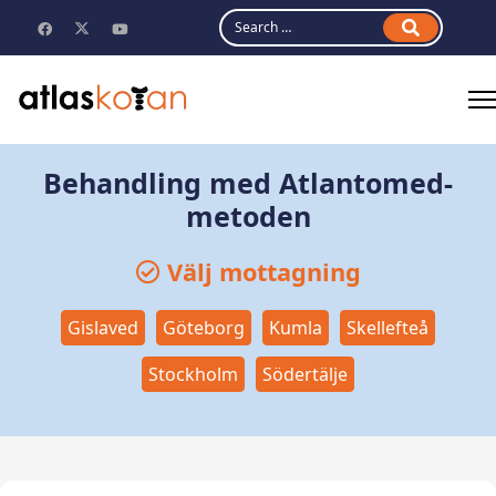
Search
Behandling med Atlantomed-
metoden
Välj mottagning
Gislaved
Göteborg
Kumla
Skellefteå
Stockholm
Södertälje