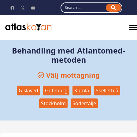
Search
Behandling med Atlantomed-
metoden
Välj mottagning
Gislaved
Göteborg
Kumla
Skellefteå
Stockholm
Södertälje