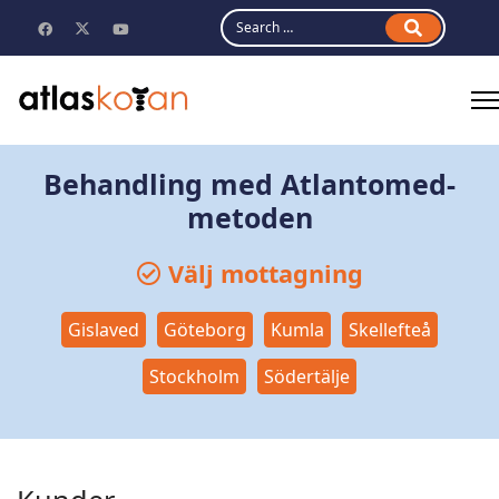
Search
Behandling med Atlantomed-
metoden
Välj mottagning
Gislaved
Göteborg
Kumla
Skellefteå
Stockholm
Södertälje