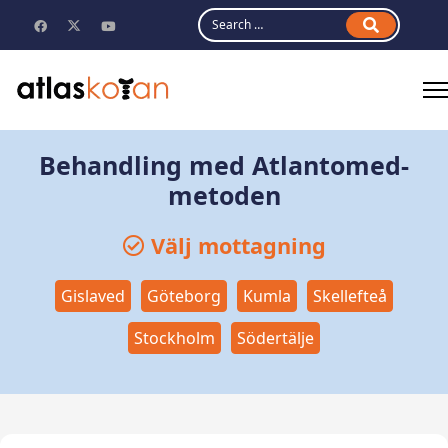
Search
Behandling med Atlantomed-
metoden
Välj mottagning
Gislaved
Göteborg
Kumla
Skellefteå
Stockholm
Södertälje