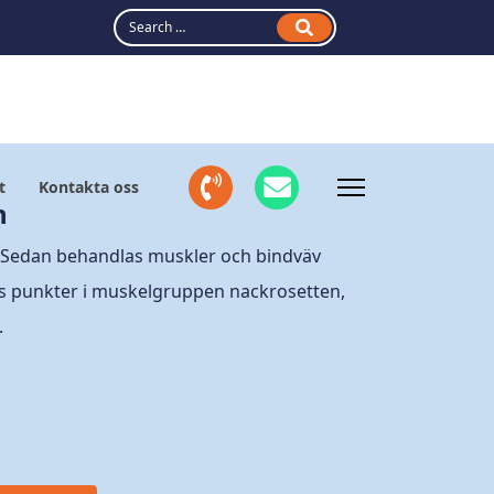
Search
fas
fas
t
Kontakta oss
fa-
fa-
n
phone-
envelope
 Sedan behandlas muskler och bindväv
volume
s punkter i muskelgruppen nackrosetten,
.