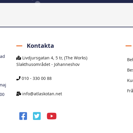
Kontakta
rad
Livdjursgatan 4, 5 tr, (The Works)
Be
Slakthusområdet - Johanneshov
Be
010 - 330 00 88
Ku
 maj
Fr
info@atlaskotan.net
000
facebook
twitter
youtube