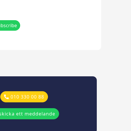
010 330 00 88
skicka ett meddelande